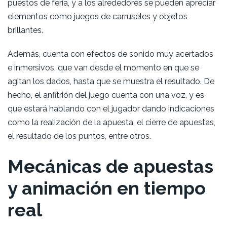
puestos de feria, y a los alrededores se pueden apreciar
elementos como juegos de carruseles y objetos
brillantes.
Además, cuenta con efectos de sonido muy acertados
e inmersivos, que van desde el momento en que se
agitan los dados, hasta que se muestra el resultado. De
hecho, el anfitrión del juego cuenta con una voz, y es
que estará hablando con el jugador dando indicaciones
como la realización de la apuesta, el cierre de apuestas,
el resultado de los puntos, entre otros.
Mecánicas de apuestas
y animación en tiempo
real