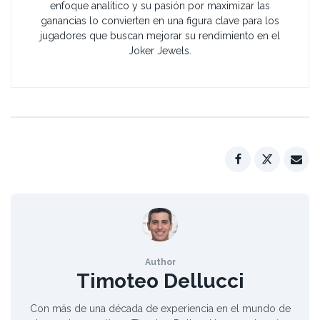
enfoque analítico y su pasión por maximizar las
ganancias lo convierten en una figura clave para los
jugadores que buscan mejorar su rendimiento en el
Joker Jewels.
Author
Timoteo Dellucci
Con más de una década de experiencia en el mundo de