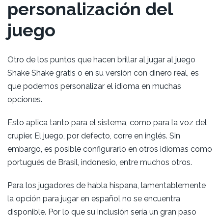
personalización del
juego
Otro de los puntos que hacen brillar al jugar al juego
Shake Shake gratis o en su versión con dinero real, es
que podemos personalizar el idioma en muchas
opciones.
Esto aplica tanto para el sistema, como para la voz del
crupier. El juego, por defecto, corre en inglés. Sin
embargo, es posible configurarlo en otros idiomas como
portugués de Brasil, indonesio, entre muchos otros.
Para los jugadores de habla hispana, lamentablemente
la opción para jugar en español no se encuentra
disponible. Por lo que su inclusión sería un gran paso