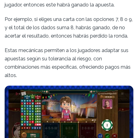
jugador, entonces este habrá ganado la apuesta.
Por ejemplo, si eliges una carta con las opciones 7, 8 o 9,
y el total de los dados suma 8, habrás ganado, de no
acertar el resultado, entonces habrás perdido la ronda.
Estas mecánicas permiten a los jugadores adaptar sus
apuestas según su tolerancia al riesgo, con
combinaciones más específicas, ofreciendo pagos más
altos.