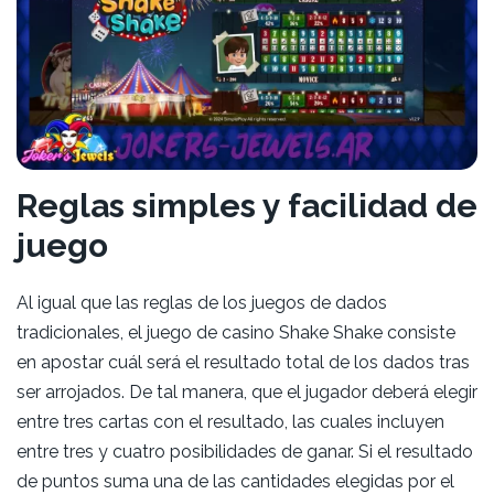
Reglas simples y facilidad de
juego
Al igual que las reglas de los juegos de dados
tradicionales, el juego de casino Shake Shake consiste
en apostar cuál será el resultado total de los dados tras
ser arrojados. De tal manera, que el jugador deberá elegir
entre tres cartas con el resultado, las cuales incluyen
entre tres y cuatro posibilidades de ganar. Si el resultado
de puntos suma una de las cantidades elegidas por el