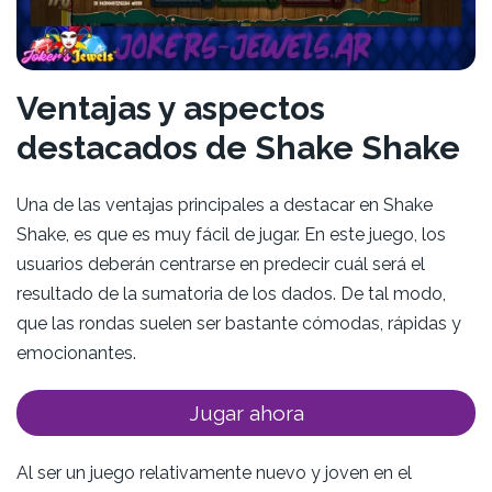
Ventajas y aspectos
destacados de Shake Shake
Una de las ventajas principales a destacar en Shake
Shake, es que es muy fácil de jugar. En este juego, los
usuarios deberán centrarse en predecir cuál será el
resultado de la sumatoria de los dados. De tal modo,
que las rondas suelen ser bastante cómodas, rápidas y
emocionantes.
Jugar ahora
Al ser un juego relativamente nuevo y joven en el