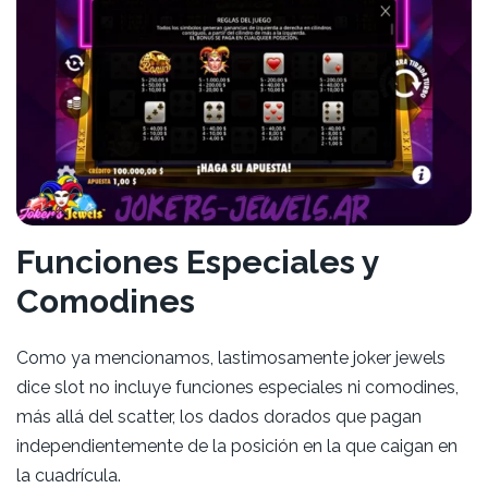
Funciones Especiales y
Comodines
Como ya mencionamos, lastimosamente joker jewels
dice slot no incluye funciones especiales ni comodines,
más allá del scatter, los dados dorados que pagan
independientemente de la posición en la que caigan en
la cuadrícula.