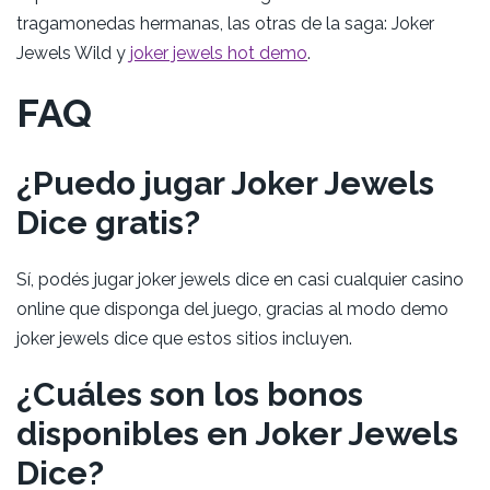
tragamonedas hermanas, las otras de la saga: Joker
Jewels Wild y
joker jewels hot demo
.
FAQ
¿Puedo jugar Joker Jewels
Dice gratis?
Sí, podés jugar joker jewels dice en casi cualquier casino
online que disponga del juego, gracias al modo demo
joker jewels dice que estos sitios incluyen.
¿Cuáles son los bonos
disponibles en Joker Jewels
Dice?