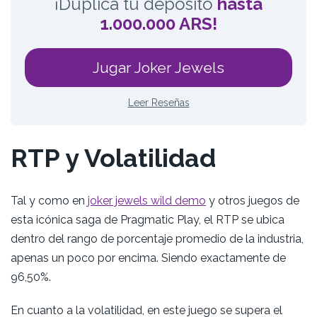
¡Duplicá tu depósito
hasta
1.000.000 ARS!
Jugar Joker Jewels
Leer Reseñas
RTP y Volatilidad
Tal y como en
joker jewels wild demo
y otros juegos de
esta icónica saga de Pragmatic Play, el RTP se ubica
dentro del rango de porcentaje promedio de la industria,
apenas un poco por encima. Siendo exactamente de
96,50%.
En cuanto a la volatilidad, en este juego se supera el