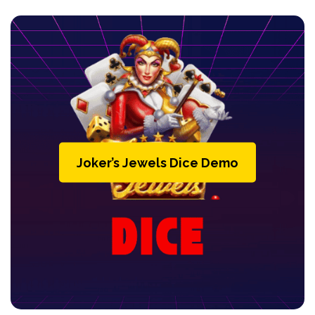
Joker’s Jewels Dice Demo