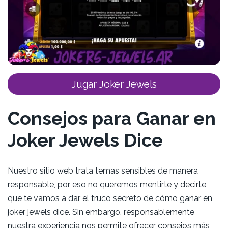
Jugar Joker Jewels
Consejos para Ganar en
Joker Jewels Dice
Nuestro sitio web trata temas sensibles de manera
responsable, por eso no queremos mentirte y decirte
que te vamos a dar el truco secreto de cómo ganar en
joker jewels dice. Sin embargo, responsablemente
nuestra experiencia nos permite ofrecer consejos más