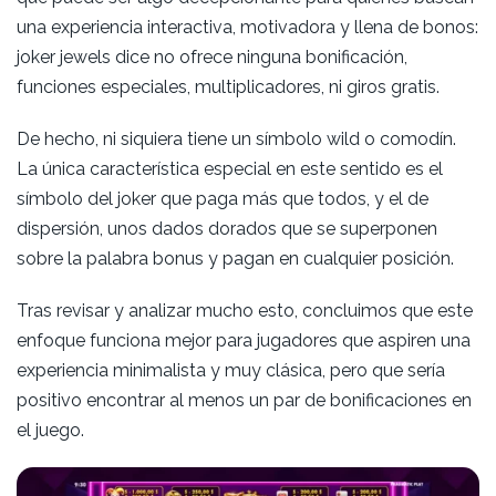
una experiencia interactiva, motivadora y llena de bonos:
joker jewels dice no ofrece ninguna bonificación,
funciones especiales, multiplicadores, ni giros gratis.
De hecho, ni siquiera tiene un símbolo wild o comodín.
La única característica especial en este sentido es el
símbolo del joker que paga más que todos, y el de
dispersión, unos dados dorados que se superponen
sobre la palabra bonus y pagan en cualquier posición.
Tras revisar y analizar mucho esto, concluimos que este
enfoque funciona mejor para jugadores que aspiren una
experiencia minimalista y muy clásica, pero que sería
positivo encontrar al menos un par de bonificaciones en
el juego.