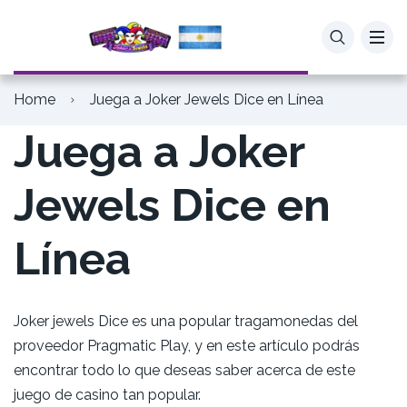
Truco Payaso Joker Jewels
Joker Jewels Dice
Home
Juega a Joker Jewels Dice en Línea
Joker Jewels Hot
Juega a Joker
Joker Jewels Wild
Jewels Dice en
Línea
Joker jewels Dice es una popular tragamonedas del
proveedor Pragmatic Play, y en este artículo podrás
encontrar todo lo que deseas saber acerca de este
juego de casino tan popular.