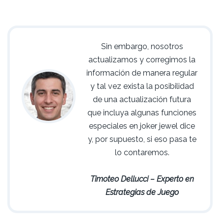
Sin embargo, nosotros
actualizamos y corregimos la
información de manera regular
y tal vez exista la posibilidad
de una actualización futura
que incluya algunas funciones
especiales en joker jewel dice
y, por supuesto, si eso pasa te
lo contaremos.
Timoteo Dellucci – Experto en
Estrategias de Juego