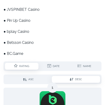
● JVSPINBET Casino
● Pin Up Casino
● bplay Casino
● Betsson Сasino
● BC.Game
RATING
DATE
NAME
ASC
DESC