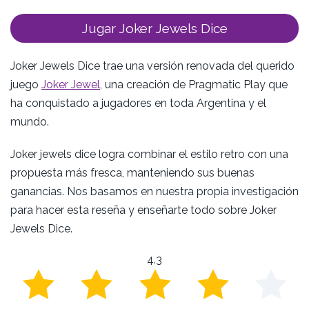
Jugar Joker Jewels Dice
Joker Jewels Dice trae una versión renovada del querido
juego
Joker Jewel
, una creación de Pragmatic Play que
ha conquistado a jugadores en toda Argentina y el
mundo.
Joker jewels dice logra combinar el estilo retro con una
propuesta más fresca, manteniendo sus buenas
ganancias. Nos basamos en nuestra propia investigación
para hacer esta reseña y enseñarte todo sobre Joker
Jewels Dice.
4.3