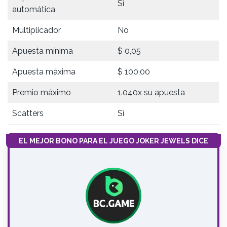
Sí
automática
Multiplicador
No
Apuesta mínima
$ 0,05
Apuesta máxima
$ 100,00
Premio máximo
1.040x su apuesta
Scatters
Sí
EL MEJOR BONO PARA EL JUEGO JOKER JEWELS DICE