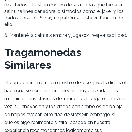
resultados. Llevá un conteo de las rondas que tarda en
salir una línea ganadora, o símbolos como el joker y los
dados dorados. Si hay un patrón, apostá en función de
ello.
Mantené la calma siempre y jugá con responsabilidad.
Tragamonedas
Similares
El componente retro en el estilo de joker jewels dice slot
hace que sea una tragamonedas muy parecida a las
máquinas más clásicas del mundo del juego online. A su
vez, su innovación y los dados con símbolos de baraja
de naipes evocan otro tipo de slots.Sin embargo, si
querés algo realmente similar, basado en nuestra
experiencia recomendamos lógicamente sus