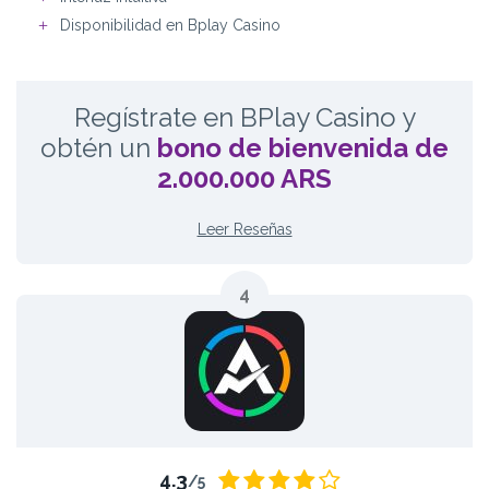
Disponibilidad en Bplay Casino
Regístrate en BPlay Casino y
obtén un
bono de bienvenida de
2.000.000 ARS
Leer Reseñas
4.3
/5