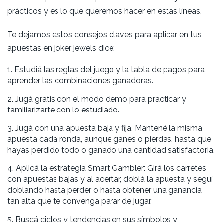
prácticos y es lo que queremos hacer en estas líneas.
Te dejamos estos consejos claves para aplicar en tus
apuestas en joker jewels dice:
Estudiá las reglas del juego y la tabla de pagos para
aprender las combinaciones ganadoras.
Jugá gratis con el modo demo para practicar y
familiarizarte con lo estudiado.
Jugá con una apuesta baja y fija. Mantené la misma
apuesta cada ronda, aunque ganes o pierdas, hasta que
hayas perdido todo o ganado una cantidad satisfactoria.
Aplicá la estrategia Smart Gambler: Girá los carretes
con apuestas bajas y al acertar, doblá la apuesta y seguí
doblando hasta perder o hasta obtener una ganancia
tan alta que te convenga parar de jugar.
Buscá ciclos y tendencias en sus símbolos y