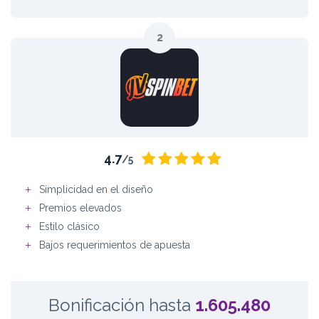
4.7
/5
Simplicidad en el diseño
Premios elevados
Estilo clásico
Bajos requerimientos de apuesta
Bonificación hasta
1.605.480